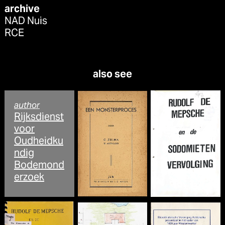
archive
NAD Nuis
RCE
also see
author
Rijksdienst
voor
Oudheidku
ndig
Bodemond
erzoek