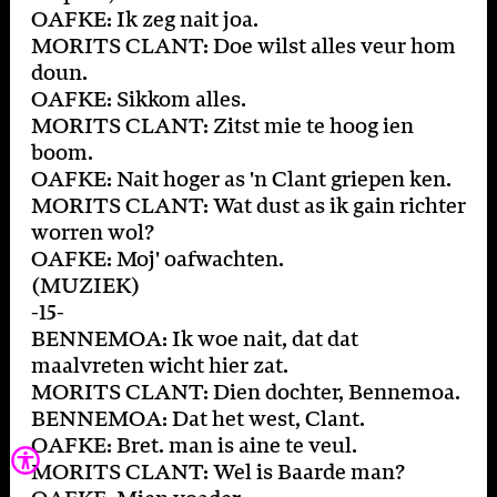
OAFKE: Ik zeg nait joa.
MORITS CLANT: Doe wilst alles veur hom
doun.
OAFKE: Sikkom alles.
MORITS CLANT: Zitst mie te hoog ien
boom.
OAFKE: Nait hoger as 'n Clant griepen ken.
MORITS CLANT: Wat dust as ik gain richter
worren wol?
OAFKE: Moj' oafwachten.
(MUZIEK)
-15-
BENNEMOA: Ik woe nait, dat dat
maalvreten wicht hier zat.
MORITS CLANT: Dien dochter, Bennemoa.
BENNEMOA: Dat het west, Clant.
OAFKE: Bret. man is aine te veul.
MORITS CLANT: Wel is Baarde man?