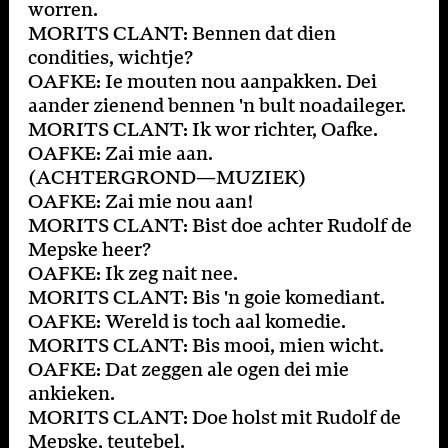
worren.
MORITS CLANT: Bennen dat dien
condities, wichtje?
OAFKE: Ie mouten nou aanpakken. Dei
aander zienend bennen 'n bult noadaileger.
MORITS CLANT: Ik wor richter, Oafke.
OAFKE: Zai mie aan.
(ACHTERGROND—MUZIEK)
OAFKE: Zai mie nou aan!
MORITS CLANT: Bist doe achter Rudolf de
Mepske heer?
OAFKE: Ik zeg nait nee.
MORITS CLANT: Bis 'n goie komediant.
OAFKE: Wereld is toch aal komedie.
MORITS CLANT: Bis mooi, mien wicht.
OAFKE: Dat zeggen ale ogen dei mie
ankieken.
MORITS CLANT: Doe holst mit Rudolf de
Mepske, teutebel.