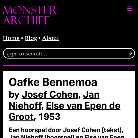
Home
Blog
About
Oafke Bennemoa
by
Josef Cohen
,
Jan
Niehoff
,
Else van Epen de
Groot
, 1953
Een hoorspel door Josef Cohen [tekst],