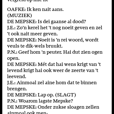
OAFKE: Ik ken nait aans.
(MUZIEK)
DE MEPSKE: Is dei gaanse al dood?
J.E.: Zo'n kerel het 't nog noeit geven en zel
't ook nait meer geven.
DE MEPSKE: Noeit is 'n rei woord, wordt
veuls te dik-wels bruukt.
P.N.: Geef hom 'n peuter. Hai dut zien ogen
open.
DE MEPSKE: Mét dat hai wens krigt van 't
levend krigt hai ook weer de zeerte van 't
leevend.
J.E.: Ainmoal zel aine hom dat te binnen
brengen.
DE MEPSKE: Lap op. (SLAGT)
P.N.: Woarom lagste Mepske?
DE MEPSKE: Onder zukse sloagen zellen
ainmoal ook men-