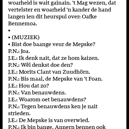
woarheid is wait gainain. 't Mag wezen, dat
vertelster en woarheid 'n kander de hand
langen ien dit heurspul over: Oafke
Bennemoa.
•
• (MUZIEK)
• Bist doe baange veur de Mepske?
P.N.: Joa.
J.E.: Ik denk nait, dat ze hom kaizen.
P.N.: Wêl denkst doe den?
J.E.: Morits Clant van Zuudhörn.
P.N.: Bis maal, de Mepske van 't Foan.
J.E.: Hou dat zo?
P.N.: Van benauwdens.
J.E.: Woarom oet benauwdens?
P.N.: Tegen benauwdens ken je nait
strieden.
J.E.: De Mepske is van overwied.
P.N.: Ik bin bange. Annern bennen ook