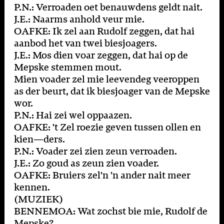
P.N.: Verroaden oet benauwdens geldt nait.
J.E.: Naarms anhold veur mie.
OAFKE: Ik zel aan Rudolf zeggen, dat hai
aanbod het van twei biesjoagers.
J.E.: Mos dien voar zeggen, dat hai op de
Mepske stemmen mout.
Mien voader zel mie leevendeg veeroppen
as der beurt, dat ik biesjoager van de Mepske
wor.
P.N.: Hai zei wel oppaazen.
OAFKE: 't Zel roezie geven tussen ollen en
kien—ders.
P.N.: Voader zei zien zeun verroaden.
J.E.: Zo goud as zeun zien voader.
OAFKE: Bruiers zel'n 'n ander nait meer
kennen.
(MUZIEK)
BENNEMOA: Wat zochst bie mie, Rudolf de
Mepske?