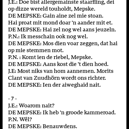
J.E.: Doe bist allergemainste staarfling, dei
op dizze wereld touholdt, Mepske.
DE MEPSKE: Gain aine zel mie stoan.
Hai proat mit mond doar 'n aander mit et.
DE MEPSKE: Hai zel nog wel aans jeuzeln.
P.N.: Ik messchain ook nog wel.
DE MEPSKE: Mos dien voar zeggen, dat hai
op mie stemmen mot.
P.N. : Komt ien de riebel, Mepske.
DE MEPSKE: Aans kost die 't dien hoed.
J.E: Most niks van hom aannemen. Morits
Clant van Zuudhörn wordt ons richter.
DE MEPSKE: Ien der aiweghaid nait.
- 7 -
J.E.: Woarom nait?
DE MEPSKE: Ik heb 'n groode kammeroad.
P.N. Wêl?
DE MEPSKE: Benauwdens.