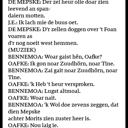
DE MEPSKE: Der zel heur olle doar zien
leevend an span-
daiern motten.
J.E.: Ik lach mie de buus oet.
DE MEPSKE: D'r zellen doggen over 't Foan
voaren as
d'r nog noeit west hemmen.
(MUZIEK)
BENNEMOA: Woar gaist hên, Oafke?
OAFKE: Ik gon noar Zuudhörn, noar Tine.
BENNEMOA: Zai gait noar Zuudhörn, noar
Tine.
OAFKE: 'k Heb 't heur versproken.
BENNEMOA: Lugst altmoal.
OAFKE: Woar nait.
BENNEMOA: 'k Wol doe zevens zeggen, dat
dien Mepske
achter Morits zien zuster heer is.
OAFKE: Nou laig ie.