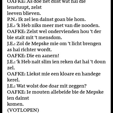
OAFKE: As doe net dust wat hai die
ienstuupt, zelst
leeven blieven.
P.N.: Ik zel ien dainst goan bie hom.
J.E.: 'k Heb niks meer met van die nooden.
OAFKE: Zelst wel ondervienden hou 't der
bie stait mit 't mensdom.
J.E.: Zol de Mepske mie om 't licht brengen
as hai richter wordt.
OAFKE: Die en aanern!
J.E.: 'k Heb nait slim ien reken dat hai 't doun
zel.
OAFKE: Liekst mie een kloare en handege
kerel.
J.E.: Wat wolst doe doar mit zeggen?
OAFKE: Ie mouten allebeide bie de Mepske
ien dainst
komen.
(VOTLOPEN)