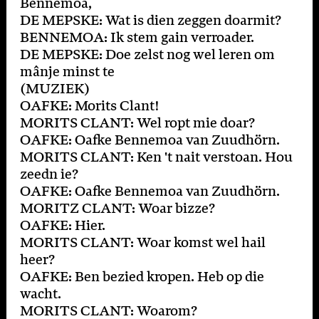
Bennemoa,
DE MEPSKE: Wat is dien zeggen doarmit?
BENNEMOA: Ik stem gain verroader.
DE MEPSKE: Doe zelst nog wel leren om
mânje minst te
(MUZIEK)
OAFKE: Morits Clant!
MORITS CLANT: Wel ropt mie doar?
OAFKE: Oafke Bennemoa van Zuudhörn.
MORITS CLANT: Ken 't nait verstoan. Hou
zeedn ie?
OAFKE: Oafke Bennemoa van Zuudhörn.
MORITZ CLANT: Woar bizze?
OAFKE: Hier.
MORITS CLANT: Woar komst wel hail
heer?
OAFKE: Ben bezied kropen. Heb op die
wacht.
MORITS CLANT: Woarom?