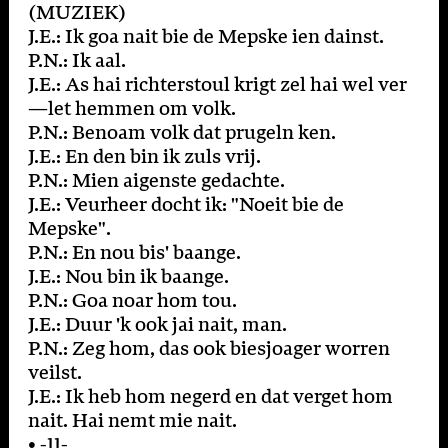
(MUZIEK)
J.E.: Ik goa nait bie de Mepske ien dainst.
P.N.: Ik aal.
J.E.: As hai richterstoul krigt zel hai wel ver
—let hemmen om volk.
P.N.: Benoam volk dat prugeln ken.
J.E.: En den bin ik zuls vrij.
P.N.: Mien aigenste gedachte.
J.E.: Veurheer docht ik: "Noeit bie de
Mepske".
P.N.: En nou bis' baange.
J.E.: Nou bin ik baange.
P.N.: Goa noar hom tou.
J.E.: Duur 'k ook jai nait, man.
P.N.: Zeg hom, das ook biesjoager worren
veilst.
J.E.: Ik heb hom negerd en dat verget hom
nait. Hai nemt mie nait.
• -11-