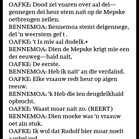
OAFKE: Dood zei voaren over aal dei—
gennegen dei heur stem nait op de Mepske
oetbrengen zeilen.
BENNEMOA: Bennemoa stemt deigennege,
dei 'n weerstem gef t .
OAFKE: 't Is mie aal dudelk.•
BENNEMOA: Dien de Mepske krigt mie een
der eeuweg—haid nait,
OAFKE: De eerste.
BENNEMOA: Heb ik nait' an die verdaind.
OAFKE: Elke vraauw redt heur op aigen
reeuw.
BENNEMOA: 'k Heb die ien deugdelkhaid
opbrocht.
OAFKE: Waast moar nait zo. (REERT)
BENNEMOA: Dien moeke was 'n vraauw
oet ain stuk.
OAFKE: Ik wol dat Rudolf hier moar noeit
aanbeland