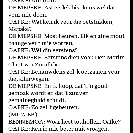
OAFKE: Ainmoal.
DE MEPSKE: Ast eerlek bist kens wel dat
veur mie doen.
OAFKE: Wat ken ik veur die oetstukken,
Mepske?
DE MEPSKE: Most heuren. Elk en aine mout
baange veur mie worren.
OAFKE: Wêl din eerstens?
DE MEPSKE: Eerstens dien voar. Den Morits
Clant van Zuudhörn.
OAFKE: Benauwdens zel 'k oetzaaien veur
die, allerwegen.
DE MEPSKE: En ik hoop, dat 't 'n goud
gemoak wordt en dat 't zuuver
gemaineghaid schudt.
OAFKE: Zo zel 't gebeuren.
(MUZIEK)
BENNEMOA: Woar hest touhollen, Oafke?
OAFKE: Ken ie mie beter nait vroagen.