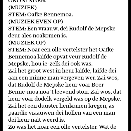
GRONINGEN.
(MUZIEK)
STEM: Oafke Bennemoa.
(MUZIEK EVEN OP)
STEM: Een vraauw, dei Rudolf de Mepske
deur ales noakomen is.
(MUZIEK OP)
STEM: Noar een olle vertelster het Oafke
Bennemoa laifde opvat veur Rudolf de
Mepske, hou ie-zelk dei ook was.
Zai het groot west in heur laifde, laifde dei
aan een minne man vergeven wer. Zai wos,
dat Rudolf de Mepske heur voar Boer
Benne-moa noa 't leevend ston. Zai wos, dat
heur voar dodelk vergeld was op de Mepske.
Zai het een duuster henkomen kregen, as
paardie vraauwen dei hollen van een man
dei heur nait weerd is.
Zo was het noar een olle vertelster. Wat de