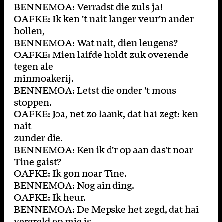
BENNEMOA: Verradst die zuls ja!
OAFKE: Ik ken 't nait langer veur'n ander
hollen,
BENNEMOA: Wat nait, dien leugens?
OAFKE: Mien laifde holdt zuk overende
tegen ale
minmoakerij.
BENNEMOA: Letst die onder 't mous
stoppen.
OAFKE: Joa, net zo laank, dat hai zegt: ken
nait
zunder die.
BENNEMOA: Ken ik d'r op aan das't noar
Tine gaist?
OAFKE: Ik gon noar Tine.
BENNEMOA: Nog ain ding.
OAFKE: Ik heur.
BENNEMOA: De Mepske het zegd, dat hai
vergreld op mie is.