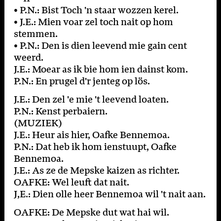
• P.N.: Bist Toch 'n staar wozzen kerel.
• J.E.: Mien voar zel toch nait op hom
stemmen.
• P.N.: Den is dien leevend mie gain cent
weerd.
J.E.: Moear as ik bie hom ien dainst kom.
P.N.: En prugel d'r jenteg op lös.
J.E.: Den zel 'e mie 't leevend loaten.
P.N.: Kenst perbaiern.
(MUZIEK)
J.E.: Heur ais hier, Oafke Bennemoa.
P.N.: Dat heb ik hom ienstuupt, Oafke
Bennemoa.
J.E.: As ze de Mepske kaizen as richter.
OAFKE: Wel leuft dat nait.
J,E.: Dien olle heer Bennemoa wil 't nait aan.
OAFKE: De Mepske dut wat hai wil.