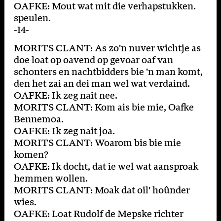
OAFKE: Mout wat mit die verhapstukken.
speulen.
-14-
MORITS CLANT: As zo'n nuver wichtje as
doe loat op oavend op gevoar oaf van
schonters en nachtbidders bie 'n man komt,
den het zai an dei man wel wat verdaind.
OAFKE: Ik zeg nait nee.
MORITS CLANT: Kom ais bie mie, Oafke
Bennemoa.
OAFKE: Ik zeg nait joa.
MORITS CLANT: Woarom bis bie mie
komen?
OAFKE: Ik docht, dat ie wel wat aansproak
hemmen wollen.
MORITS CLANT: Moak dat oil' hoûnder
wies.
OAFKE: Loat Rudolf de Mepske richter