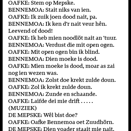
OAFKE: Stem op Mepske.
BENNEMOA: Stait niks van ien.
OAFKE: Ik zuik joen dood nait, pa.
BENNEMOA: Ik ken d'r nait veur hên.
Leevend of dood!
OAFKE: Ik heb mien noodlöt nait an 'tuur.
BENNEMOA: Verdust die mit open ogen.
OAFKE: Mit open ogen bin ik blind.
BENNEMOA: Dien moeke is dood.
OAFKE: Mien moeke is dood, moar as zai
nog ien wezen was.
BENNEMOA: Zolst doe krekt zulde doun.
OAFKE: Zol ik krekt zulde doun.
BENNEMOA: Zunde en schaande.
OAFKE: Laifde dei mie drift . . . . .
(MUZIEK)
DE MEPSKE: Wêl bist doe?
OAFKE: Oafke Bennemoa oet Zuudhörn.
DE MEPSKE: Dien voader staait mie nait,