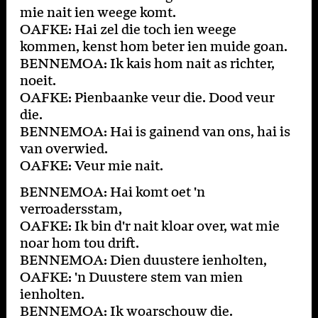
mie nait ien weege komt.
OAFKE: Hai zel die toch ien weege
kommen, kenst hom beter ien muide goan.
BENNEMOA: Ik kais hom nait as richter,
noeit.
OAFKE: Pienbaanke veur die. Dood veur
die.
BENNEMOA: Hai is gainend van ons, hai is
van overwied.
OAFKE: Veur mie nait.
BENNEMOA: Hai komt oet 'n
verroadersstam,
OAFKE: Ik bin d'r nait kloar over, wat mie
noar hom tou drift.
BENNEMOA: Dien duustere ienholten,
OAFKE: 'n Duustere stem van mien
ienholten.
BENNEMOA: Ik woarschouw die.