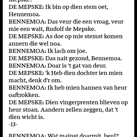
DE MEPSKE: Ik bin op dien stem oet,
Hennemoa.
BENNEMOA: Das veur die een vroag, veur
mie een wait, Rudolf de Mepske.
DE MEPSKE: As doe op mie stemst komen
annern die wel noa.
BENNEMOA: Ik lach om joe.
DE MEPSKE: Das nait gezond, Bennemoa.
BENNEMOA: Doar is 't gat van deur.
DE MEPSKE: 'k Heb dien dochter ien mien
macht, denk d'r om.
BENNEMOA: Ik heb mien hannen van heur
oaftrokken.
DE MEPSKE: Dien vingerprenten blieven op
heur stoan. Aandern zellen zeggen, dat 't
dien wicht is.
-13-
BENNEMOA: Wat mainst doarmit, beul?