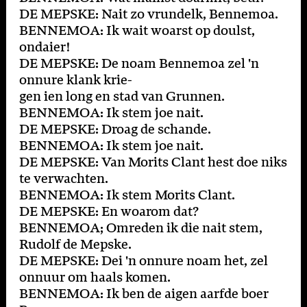
DE MEPSKE: Nait zo vrundelk, Bennemoa.
BENNEMOA: Ik wait woarst op doulst,
ondaier!
DE MEPSKE: De noam Bennemoa zel 'n
onnure klank krie-
gen ien long en stad van Grunnen.
BENNEMOA: Ik stem joe nait.
DE MEPSKE: Droag de schande.
BENNEMOA: Ik stem joe nait.
DE MEPSKE: Van Morits Clant hest doe niks
te verwachten.
BENNEMOA: Ik stem Morits Clant.
DE MEPSKE: En woarom dat?
BENNEMOA; Omreden ik die nait stem,
Rudolf de Mepske.
DE MEPSKE: Dei 'n onnure noam het, zel
onnuur om haals komen.
BENNEMOA: Ik ben de aigen aarfde boer