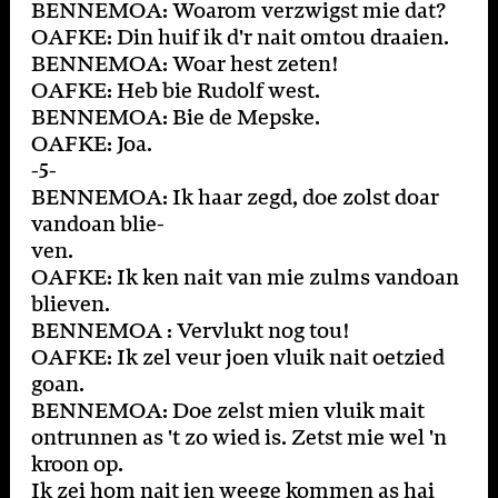
BENNEMOA: Woarom verzwigst mie dat?
OAFKE: Din huif ik d'r nait omtou draaien.
BENNEMOA: Woar hest zeten!
OAFKE: Heb bie Rudolf west.
BENNEMOA: Bie de Mepske.
OAFKE: Joa.
-5-
BENNEMOA: Ik haar zegd, doe zolst doar
vandoan blie-
ven.
OAFKE: Ik ken nait van mie zulms vandoan
blieven.
BENNEMOA : Vervlukt nog tou!
OAFKE: Ik zel veur joen vluik nait oetzied
goan.
BENNEMOA: Doe zelst mien vluik mait
ontrunnen as 't zo wied is. Zetst mie wel 'n
kroon op.
Ik zei hom nait ien weege kommen as hai