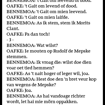
BENNEMOA: 't Gait om leevend of dood.
OAFKE: 't Gait om levend of dood.
BENNEMOA: 't Gait om mien leevend.
OAFKE: 't Gait on mien laifde.
BENNEMOA: As ik stem, stem ik Morits
Clant.
OAFKE: Pa dan toch!
- 3 -
BENNEMOA: Wat wilst?
OAFKE: Ie mouten op Rudolf de Mepske
stemmen.
BENNEMOA: Ik vroag die: wilst doe dien
voar oet tied hemmen?
OAFKE: As 't nait hoger of leger wil, joa.
BENNEMOA: Hest doe den 'n bret veur kop
van wegens de Mepske?
OAFKE: Joa.
BENNEMOA: As hai vandoage richter
wordt, let hai mie mörn oppakken.