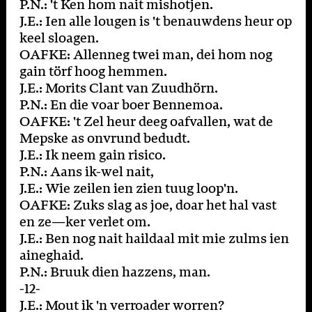
P.N.: 't Ken hom nait mishotjen.
J.E.: Ien alle lougen is 't benauwdens heur op
keel sloagen.
OAFKE: Allenneg twei man, dei hom nog
gain törf hoog hemmen.
J.E.: Morits Clant van Zuudhörn.
P.N.: En die voar boer Bennemoa.
OAFKE: 't Zel heur deeg oafvallen, wat de
Mepske as onvrund bedudt.
J.E.: Ik neem gain risico.
P.N.: Aans ik-wel nait,
J.E.: Wie zeilen ien zien tuug loop'n.
OAFKE: Zuks slag as joe, doar het hal vast
en ze—ker verlet om.
J.E.: Ben nog nait haildaal mit mie zulms ien
aineghaid.
P.N.: Bruuk dien hazzens, man.
-12-
J.E.: Mout ik 'n verroader worren?