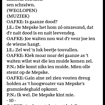
sen schraiwn.
(WEGLOPEN)
(MUZIEK)
OAFKE: Is gaanze dood?
J.E.: De Mepske het hom zó omzeumd, dat
d'r nait dood is en nait leevendeg.
OAFKE: Joe waiten nou wat d'r veur joe ien
de wieme hangt.
J.E.: Zel wel 'n luk beetje touvallen.
OAFKE: Kiek moar noar dei gaanze as 't
waiten wilst wat die ien muide komen zel.
P.N.: Míe komt niks ien muide. Mien olle
stemt op de Mepske.
OAFKE: Gain aine zel zien vouten dreug
holden as 't hoogwoater van Mepske's
gramniedeghaid opkomt.
P.N.: Ik wel. De Mepske kint mie.
- 10 -