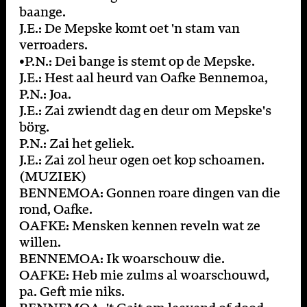
baange.
J.E.: De Mepske komt oet 'n stam van
verroaders.
•P.N.: Dei bange is stemt op de Mepske.
J.E.: Hest aal heurd van Oafke Bennemoa,
P.N.: Joa.
J.E.: Zai zwiendt dag en deur om Mepske's
börg.
P.N.: Zai het geliek.
J.E.: Zai zol heur ogen oet kop schoamen.
(MUZIEK)
BENNEMOA: Gonnen roare dingen van die
rond, Oafke.
OAFKE: Mensken kennen reveln wat ze
willen.
BENNEMOA: Ik woarschouw die.
OAFKE: Heb mie zulms al woarschouwd,
pa. Geft mie niks.