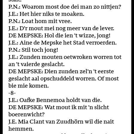
P.N.: Woarom most doe dei man zo nittjen?
J.E.: Het hier niks te moaken.
P.N.: Loat hom mit vree.
J.E.: D'r mout mei nog meer van de lever.
DE MEPSKE: Hol die ien 't wizze, jong!
J.E.: Aine de Mepske het Stad verroerden.
P.N.: Stil toch jong!
J.E.: Zunden mouten oetwroken worren tot
an 't vaierde geslacht.
DE MEPSKE: Dien zunden zel'n 't eerste
geslacht aal opschuddeld worren. Of most
bie mie komen.
-8-
J.E.: Oafke Bennemoa holdt van die.
DE MEPSKE: Wat mout ik mit 'n slicht
boerenwicht?
J.E. Mia Clant van Zuudhörn wil die nait
hemmen.