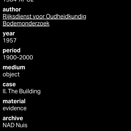
1984-XI-G2
author
Rijksdienst voor Oudheidkundig
Bodemonderzoek
year
1957
period
1900-2000
medium
object
case
II. The Building
material
evidence
archive
NAD Nuis