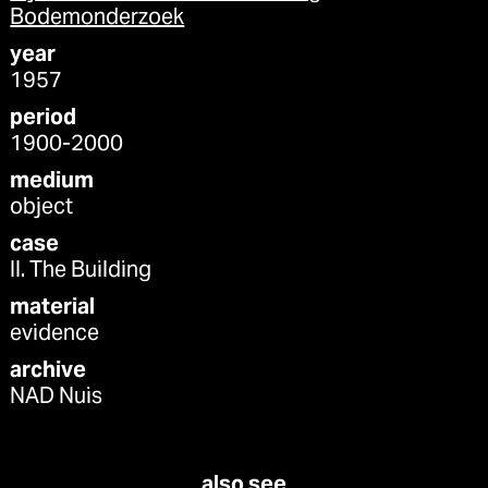
Bodemonderzoek
year
1957
period
1900-2000
medium
object
case
II. The Building
material
evidence
archive
NAD Nuis
also see