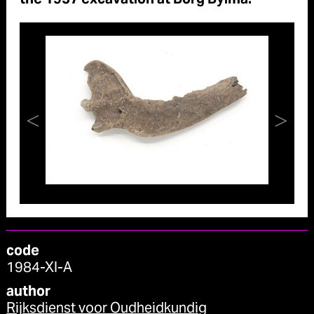
the 1957 excavation at Borg Bylma.
code
1984-XI-A
author
Rijksdienst voor Oudheidkundig